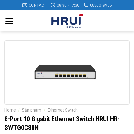
Skip
CONTACT
08:30 - 17:30
0886019955
to
content
Home
/
Sản phẩm
/
Ethernet Switch
8-Port 10 Gigabit Ethernet Switch HRUI HR-
SWTG0C80N