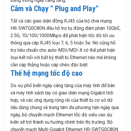
băng thông ngày càng tăng.
Cắm và Chạy ” Plug and Play”
Tất cả các giao diện đồng RJ45 của bộ chia mạng
HR-SWTG0C80N đều hỗ trợ tự động đàm phán 10GbE,
2.5G, 10/100/1000Mbps để phát hiện tốc độ tối ưu
thông qua cáp RJ45 loại 7, 6, 5 hoặc 5e. Nó cũng hỗ
trợ tiêu chuẩn cho auto-MDI/MDI-X có thể phát hiện
loại kết nối với bất kỳ thiết bị Ethernet nào mà không
cần cáp thẳng hoặc cáp chéo đặc biệt.
Thế hệ mạng tốc độ cao
Do sự phổ biến ngày càng tăng của máy tính để bàn
và máy tính xách tay có giao diện mạng Gigabit tích
hợp, và các ứng dụng rộng rãi của thiết bị cơ sở dữ
liệu dùng chung và trung tâm đa phương tiện ngày qua
ngày, bộ chuyển mạch Ethernet tốc độ siêu cao dự
kiến ​​sẽ trở thành xu hướng chính trên thị trường. Bộ
chuyển mạch Multi-Gigabit Ethernet HR-SWTG0C80N