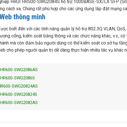
nghiệp HRUI HR500-SWG2084S hỗ trợ 1000BASE-SX/LX SFP (Small
ảng cách xa. Chúng rất phù hợp cho các ứng dụng lắp đặt mạng c
n Web thông minh
biết đến với các tính năng quản lý hỗ trợ 802.3Q VLAN, QoS, tổ
ượng cổng, kiểm soát băng thông và các chức năng khác, v.v., có t
ận hành mà còn đảm bảo người dùng có thể kiểm soát cơ sở hạ tần
eb cho phép người quản trị dễ dàng thực hiện nhiều tác vụ khác n
RUI HR600-SWG2086AS
UI HR600-SWG2086S
UI HR600-SWG20824AS
UI HR600-SWG20824S
RUI HR600-SWG2082AS