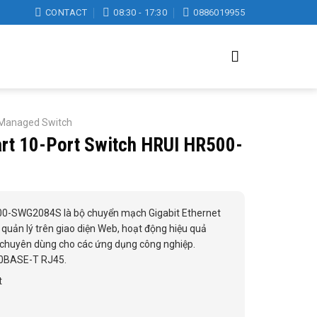
CONTACT
08:30 - 17:30
0886019955
l Managed Switch
art 10-Port Switch HRUI HR500-
00-SWG2084S là bộ chuyển mạch Gigabit Ethernet
quản lý trên giao diện Web, hoạt động hiệu quả
, chuyên dùng cho các ứng dụng công nghiệp.
00BASE-T RJ45.
t