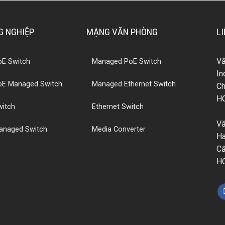
 NGHIỆP
MẠNG VĂN PHÒNG
LI
V
PoE Switch
Managed PoE Switch
In
PoE Managed Switch
Managed Ethernet Switch
Ch
H
witch
Ethernet Switch
Vă
Managed Switch
Media Converter
Ha
Cấ
H