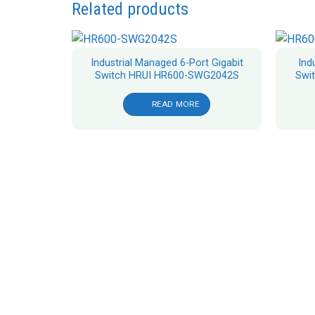
Related products
Industrial Managed 6-Port Gigabit
Ind
Switch HRUI HR600-SWG2042S
Swi
READ MORE
Port GbE
G20824S