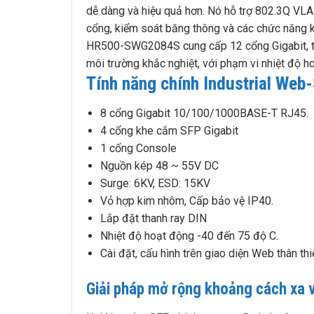
dễ dàng và hiệu quả hơn. Nó hỗ trợ 802.3Q VLAN
cổng, kiểm soát băng thông và các chức năng k
HR500-SWG2084S cung cấp 12 cổng Gigabit, t
môi trường khắc nghiệt, với phạm vi nhiệt độ 
Tính năng chính Industrial W
8 cổng Gigabit 10/100/1000BASE-T RJ45.
4 cổng khe cắm SFP Gigabit
1 cổng Console
Nguồn kép 48 ~ 55V DC
Surge: 6KV, ESD: 15KV
Vỏ hợp kim nhôm, Cấp bảo vệ IP40.
Lắp đặt thanh ray DIN
Nhiệt độ hoạt động -40 đến 75 độ C.
Cài đặt, cấu hình trên giao diện Web thân thi
Giải pháp mở rộng khoảng cách xa và