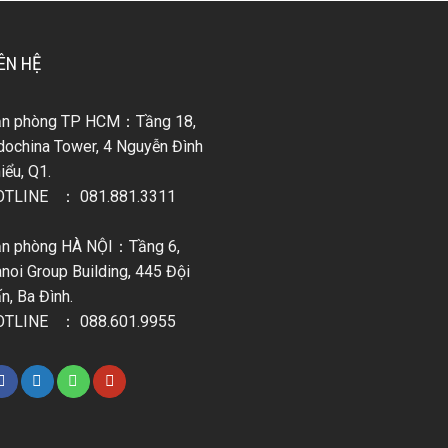
ÊN HỆ
ăn phòng TP HCM：Tầng 18,
dochina Tower, 4 Nguyễn Đình
iểu, Q1.
OTLINE ：
081.881.3311
n phòng HÀ NỘI：Tầng 6,
noi Group Building, 445 Đội
n, Ba Đình.
OTLINE ：
088.601.9955