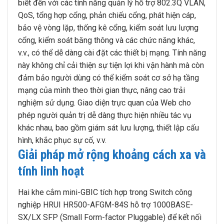
biết đến với các tính năng quản lý hỗ trợ 802.3Q VLAN,
QoS, tổng hợp cổng, phản chiếu cổng, phát hiện cáp,
bảo vệ vòng lặp, thống kê cổng, kiểm soát lưu lượng
cổng, kiểm soát băng thông và các chức năng khác,
v.v., có thể dễ dàng cài đặt các thiết bị mạng. Tính năng
này không chỉ cải thiện sự tiện lợi khi vận hành mà còn
đảm bảo người dùng có thể kiểm soát cơ sở hạ tầng
mạng của mình theo thời gian thực, nâng cao trải
nghiệm sử dụng. Giao diện trực quan của Web cho
phép người quản trị dễ dàng thực hiện nhiều tác vụ
khác nhau, bao gồm giám sát lưu lượng, thiết lập cấu
hình, khắc phục sự cố, v.v.
Giải pháp mở rộng khoảng cách xa và
tính linh hoạt
Hai khe cắm mini-GBIC tích hợp trong Switch công
nghiệp HRUI HR500-AFGM-84S hỗ trợ 1000BASE-
SX/LX SFP (Small Form-factor Pluggable) để kết nối