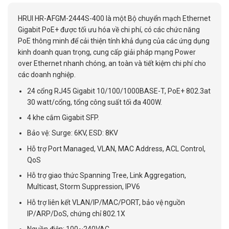
HRUI HR-AFGM-2444S-400 là một Bộ chuyển mạch Ethernet
Gigabit PoE+ được tối ưu hóa về chi phí, có các chức năng
PoE thông minh để cải thiện tính khả dụng của các ứng dụng
kinh doanh quan trọng, cung cấp giải pháp mạng Power
over Ethernet nhanh chóng, an toàn và tiết kiệm chi phí cho
các doanh nghiệp.
24 cổng RJ45 Gigabit 10/100/1000BASE-T, PoE+ 802.3at
30 watt/cổng, tổng công suất tối đa 400W.
4 khe cắm Gigabit SFP.
Bảo vệ: Surge: 6KV, ESD: 8KV
Hỗ trợ Port Managed, VLAN, MAC Address, ACL Control,
QoS
Hỗ trợ giao thức Spanning Tree, Link Aggregation,
Multicast, Storm Suppression, IPV6
Hỗ trợ liên kết VLAN/IP/MAC/PORT, bảo vệ nguồn
IP/ARP/DoS, chứng chỉ 802.1X
Nguồn điện: 100~240VAC