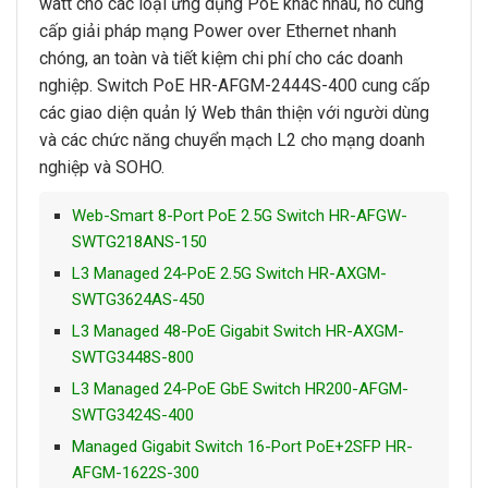
watt cho các loại ứng dụng PoE khác nhau, nó cung
cấp giải pháp mạng Power over Ethernet nhanh
chóng, an toàn và tiết kiệm chi phí cho các doanh
nghiệp. Switch PoE HR-AFGM-2444S-400 cung cấp
các giao diện quản lý Web thân thiện với người dùng
và các chức năng chuyển mạch L2 cho mạng doanh
nghiệp và SOHO.
Web-Smart 8-Port PoE 2.5G Switch HR-AFGW-
SWTG218ANS-150
L3 Managed 24-PoE 2.5G Switch HR-AXGM-
SWTG3624AS-450
L3 Managed 48-PoE Gigabit Switch HR-AXGM-
SWTG3448S-800
L3 Managed 24-PoE GbE Switch HR200-AFGM-
SWTG3424S-400
Managed Gigabit Switch 16-Port PoE+2SFP HR-
AFGM-1622S-300