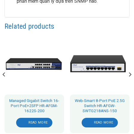
phần mềm quản lý dựa trên SNMP nào.
Related products
Managed Gigabit Switch 16-
Web-Smart 8-Port PoE 2.5G
Port PoE+2SFP HR-AFGM-
Switch HR-AFGW-
1622S-200
SWTG218ANS-150
READ MORE
READ MORE