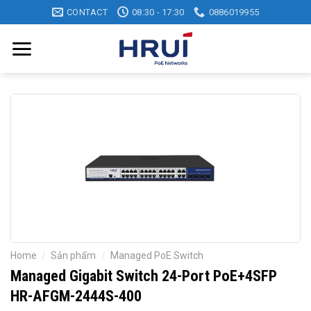
Skip
CONTACT
08:30 - 17:30
0886019955
to
content
Home
/
Sản phẩm
/
Managed PoE Switch
Managed Gigabit Switch 24-Port PoE+4SFP
HR-AFGM-2444S-400