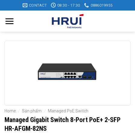
Skip
CONTACT
08:30 - 17:30
0886019955
to
content
Home
/
Sản phẩm
/
Managed PoE Switch
Managed Gigabit Switch 8-Port PoE+ 2-SFP
HR-AFGM-82NS