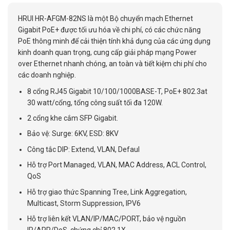
HRUI HR-AFGM-82NS là một Bộ chuyển mạch Ethernet
Gigabit PoE+ được tối ưu hóa về chi phí, có các chức năng
PoE thông minh để cải thiện tính khả dụng của các ứng dụng
kinh doanh quan trọng, cung cấp giải pháp mạng Power
over Ethernet nhanh chóng, an toàn và tiết kiệm chi phí cho
các doanh nghiệp.
8 cổng RJ45 Gigabit 10/100/1000BASE-T, PoE+ 802.3at
30 watt/cổng, tổng công suất tối đa 120W.
2 cổng khe cắm SFP Gigabit.
Bảo vệ: Surge: 6KV, ESD: 8KV
Công tắc DIP: Extend, VLAN, Defaul
Hỗ trợ Port Managed, VLAN, MAC Address, ACL Control,
QoS
Hỗ trợ giao thức Spanning Tree, Link Aggregation,
Multicast, Storm Suppression, IPV6
Hỗ trợ liên kết VLAN/IP/MAC/PORT, bảo vệ nguồn
IP/ARP/DoS, chứng chỉ 802.1X