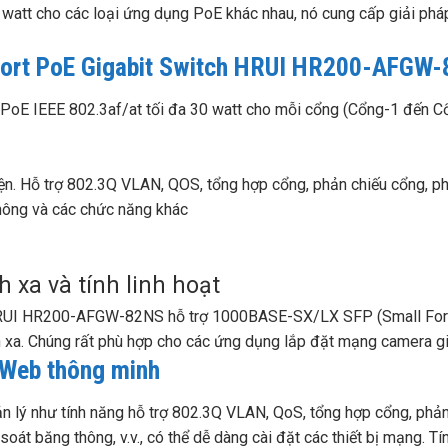
0 watt cho các loại ứng dụng PoE khác nhau, nó cung cấp giải p
Port PoE Gigabit Switch HRUI HR200-AFGW
E IEEE 802.3af/at tối đa 30 watt cho mỗi cổng (Cổng-1 đến Cổ
hiện. Hỗ trợ 802.3Q VLAN, QOS, tổng hợp cổng, phản chiếu cổng, ph
hông và các chức năng khác
 xa và tính linh hoạt
HRUI HR200-AFGW-82NS hỗ trợ 1000BASE-SX/LX SFP (Small Form-
h xa. Chúng rất phù hợp cho các ứng dụng lắp đặt mạng camera g
n Web thông minh
ý như tính năng hỗ trợ 802.3Q VLAN, QoS, tổng hợp cổng, phản c
át băng thông, v.v., có thể dễ dàng cài đặt các thiết bị mạng. Tín