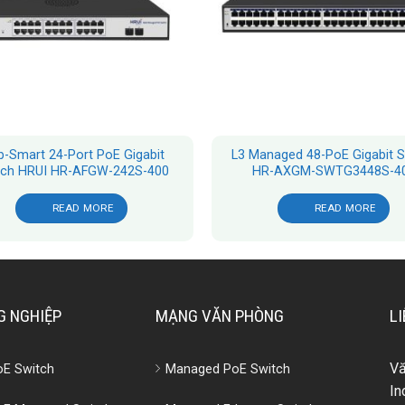
-Smart 24-Port PoE Gigabit
L3 Managed 48-PoE Gigabit S
tch HRUI HR-AFGW-242S-400
HR-AXGM-SWTG3448S-4
READ MORE
READ MORE
 NGHIỆP
MẠNG VĂN PHÒNG
LI
V
PoE Switch
Managed PoE Switch
In