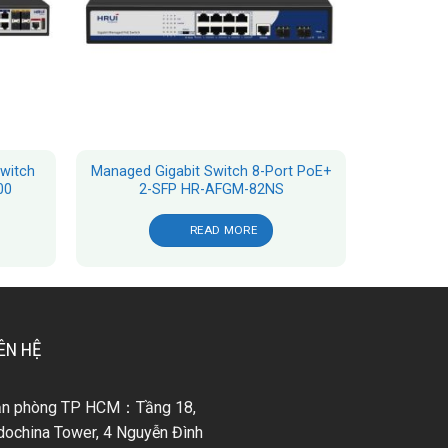
witch
Managed Gigabit Switch 8-Port PoE+
00
2-SFP HR-AFGM-82NS
READ MORE
ÊN HỆ
ăn phòng TP HCM：Tầng 18,
dochina Tower, 4 Nguyễn Đình