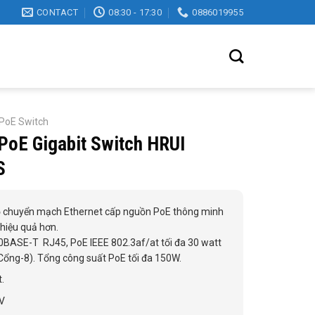
CONTACT
08:30 - 17:30
0886019955
PoE Switch
PoE Gigabit Switch HRUI
S
 chuyển mạch Ethernet cấp nguồn PoE thông minh
hiệu quả hơn.
0BASE-T RJ45, PoE IEEE 802.3af/at tối đa 30 watt
Cổng-8). Tổng công suất PoE tối đa 150W.
.
KV