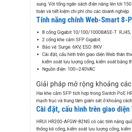
sung. Với tổng ngân sách điện năng lên tới 15
toàn và tiết kiệm chi phí cho các doanh nghiệp.
Tính năng chính Web-Smart 8-
8 cổng Gigabit 10/100/1000BASE-T RJ45, Po
2 cổng khe cắm SFP Gigabit.
Bảo vệ: Surge: 6KV, ESD: 8KV
Cài đặt, cấu hình trên giao diện Web thân t
kiểm soát lưu lượng cổng, kiểm soát băng t
Nguồn điện: 100~240VAC
Giải pháp mở rộng khoảng cách
Hai khe cắm SFP tích hợp trong Switch PoE 
mạch trục và trung tâm giám sát ở khoảng các
Cài đặt, cấu hình trên giao diệ
HRUI HR200-AFGW-82NS có các tính năng quản l
thống kê cổng, kiểm soát lưu lượng cổng, kiểm so