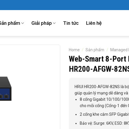
Sản phẩm
Giải pháp
Tin tức
Liên hệ
Home
/
Sản phẩm
/
Managed 
Web-Smart 8-Port 
HR200-AFGW-82N
HRUI HR200-AFGW-82NS là bộ
giúp quản lý mạng dễ dàng và 
8 cổng Gigabit 10/100/100
cho mỗi cổng (Cổng-1 đến 
2 cổng khe cắm SFP Gigabit
Bảo vệ: Surge: 6KV, ESD: 8