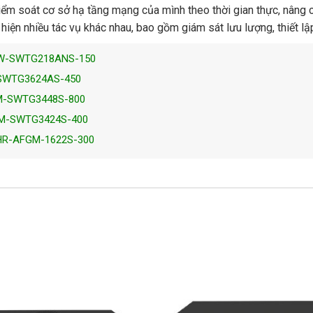
m soát cơ sở hạ tầng mạng của mình theo thời gian thực, nâng c
ện nhiều tác vụ khác nhau, bao gồm giám sát lưu lượng, thiết lập
FGW-SWTG218ANS-150
-SWTG3624AS-450
GM-SWTG3448S-800
GM-SWTG3424S-400
 HR-AFGM-1622S-300