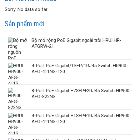
Ethernet
Camera
Switch
Sorry. No data so far.
IP
lớp
2
Sản phẩm mới
và
lớp
3
Bộ mở rộng PoE Gigabit ngoài trời HRUI HR-
AFGRW-21
4-Port PoE Gigabit/1SFP/1RJ45 Switch HR900-
AFG-411NS-120
8-Port PoE Gigabit +2SFP+2RJ45 Switch HR900-
AFG-822NS
4-Port PoE Gigabit +1SFP+1RJ45 Switch HR900-
AFG-411NS-120