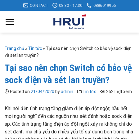
Skip
CONTACT
08:30 - 17:30
0886019955
to
content
Trang chủ
»
Tin tức
»
Tại sao nên chọn Switch có bảo vệ sock điện
và sét lan truyền?
Tại sao nên chọn Switch có bảo vệ
sock điện và sét lan truyền?
Posted on
21/04/2020
by
admin
Tin tức
252 lượt xem
Khi nói đến tình trạng tăng giảm điện áp đột ngột, hầu hết
mọi người nghĩ đến các nguồn như sét đánh hoặc sock điện
áp. Các tình trạng tăng điện áp đột ngột xảy ra không chỉ do
sét đánh, mà chủ yếu do nhiều yếu tố sử dụng bên trong nhà