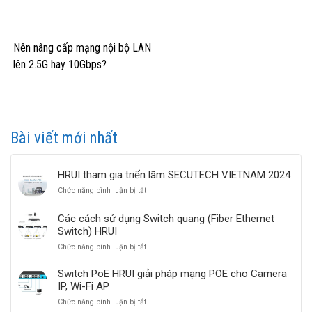
Nên nâng cấp mạng nội bộ LAN
lên 2.5G hay 10Gbps?
Bài viết mới nhất
HRUI tham gia triển lãm SECUTECH VIETNAM 2024
ở
Chức năng bình luận bị tắt
HRUI
tham
Các cách sử dụng Switch quang (Fiber Ethernet
gia
Switch) HRUI
triển
lãm
ở
Chức năng bình luận bị tắt
SECUTECH
Các
VIETNAM
cách
Switch PoE HRUI giải pháp mạng POE cho Camera
2024
sử
IP, Wi-Fi AP
dụng
ở
Chức năng bình luận bị tắt
Switch