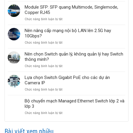
Switch
quang
PoE
(Fiber
Module SFP: SFP quang Multimode, Singlemode,
HRUI
Ethernet
Copper RJ45
giải
Switch)
ở
Chức năng bình luận bị tắt
pháp
HRUI
Module
mạng
SFP:
POE
Nên nâng cấp mạng nội bộ LAN lên 2.5G hay
SFP
cho
10Gbps?
quang
Camera
ở
Chức năng bình luận bị tắt
Multimode,
IP,
Nên
Singlemode,
Wi-
nâng
Copper
Fi
Nên chọn Switch quản lý, không quản lý hay Switch
cấp
RJ45
AP
thông minh?
mạng
ở
Chức năng bình luận bị tắt
nội
Nên
bộ
chọn
LAN
Lựa chọn Switch Gigabit PoE cho các dự án
Switch
lên
Camera IP
quản
2.5G
ở
Chức năng bình luận bị tắt
lý,
hay
Lựa
không
10Gbps?
chọn
quản
Bộ chuyển mạch Managed Ethernet Switch lớp 2 và
Switch
lý
lớp 3
Gigabit
hay
ở
Chức năng bình luận bị tắt
PoE
Switch
Bộ
cho
thông
chuyển
các
minh?
mạch
dự
Bài viết xem nhiều
Managed
án