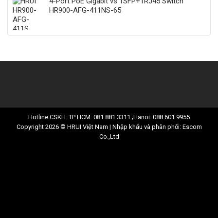
4-Port PoE Gigabit vs 1SFP+1RJ45 Switch
HR900-AFG-411NS-65
Hotline CSKH: TP HCM: 081.881.3311 ;Hanoi: 088.601.9955
Copyright 2026 © HRUI Việt Nam | Nhập khẩu và phân phối: Escom
Co.,Ltd